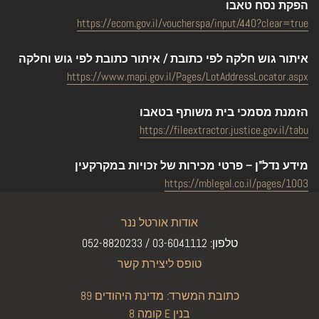
הפקת נסח טאבו
https://ecom.gov.il/voucherspa/input/440?clear=true
איתור גוש חלקה לפי כתובת / איתור כתובת לפי גוש וחלקה
https://www.mapi.gov.il/Pages/LotAddressLocator.aspx
הזמנת מסמכי בית משותף בטאבו
https://fileextractor.justice.gov.il/tabu
מידע נדל"ן – פרטי מכירות של זכויות במקרקעין
https://mblegal.co.il/pages/1003
אודות אורטל ננר
טלפון: 03-6041112 / 052-8820233
טופס ליצירת קשר
כתובת המשרד: מדינת היהודים 89
קומה 8 E בנין